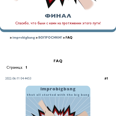
ФИНАЛ
Спасибо, что были с нами на протяжении этого пути!
»
improbigbang
»
ВОПРОСИКИ?
»
FAQ
FAQ
Страница:
1
2022-06-11 04:44:53
1
Improbigbang
that all started with the big bang